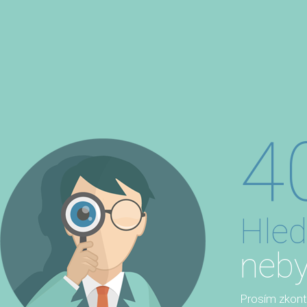
4
Hled
neby
Prosím zkontro