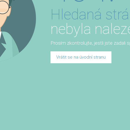
Hledaná str
nebyla nalez
Prosím zkontrolujte, jestli jste zadali
Vrátit se na úvodní stranu