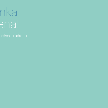
ánka
ena!
 správnou adresu.