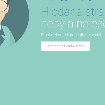
Hledaná str
nebyla nalez
Prosím zkontrolujte, jestli jste zadali
Vrátit se na úvodní stranu